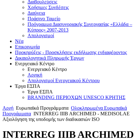
Διαβουλεύσεις
Χρήσιμες Συνδέσεις
Διαύγεια
Πράσινο Ταμείο
Πρόγραμμα Διασυνοριακής Συνεργασίας «Ελλάδα –
Κύπρος» 2007-2013
Aπολογισμοί
Νέα
Επικοινωνία
Προκηρύξεις - Προσκλήσεις εκδήλωσης ενδιαφέροντος
Δικαιολογητικά Πληρωμής Έργων
Ενεργειακό Κέντρο
Ενεργειακό Κέντρο
Αρχική
Απολογισμοί Ενεργειακού Κέντρου
Έργα ΕΣΠΑ
Έργα ΕΣΠΑ
BRANDING ΠΕΡΙΟΧΩΝ UNESCO ΚΡΗΤΗΣ
Αρχή
Ευρωπαϊκά Προγράμματα
Ολοκληρωμένα Ευρωπαϊκά
Προγράμματα
INTERREG IIIB ARCHIMED - MEDISOLAE
Αξιολόγηση της υποδομής των διαδικασιών ISO
INTERREG IIIB ARCHIMED