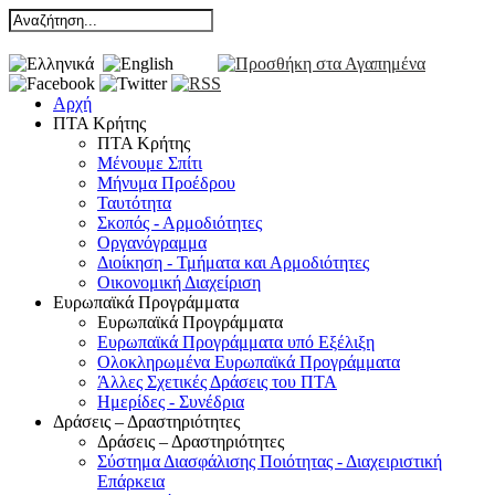
Αρχή
ΠΤΑ Κρήτης
ΠΤΑ Κρήτης
Μένουμε Σπίτι
Μήνυμα Προέδρου
Ταυτότητα
Σκοπός - Αρμοδιότητες
Οργανόγραμμα
Διοίκηση - Τμήματα και Αρμοδιότητες
Οικονομική Διαχείριση
Ευρωπαϊκά Προγράμματα
Ευρωπαϊκά Προγράμματα
Ευρωπαϊκά Προγράμματα υπό Εξέλιξη
Ολοκληρωμένα Ευρωπαϊκά Προγράμματα
Άλλες Σχετικές Δράσεις του ΠΤΑ
Ημερίδες - Συνέδρια
Δράσεις – Δραστηριότητες
Δράσεις – Δραστηριότητες
Σύστημα Διασφάλισης Ποιότητας - Διαχειριστική
Επάρκεια