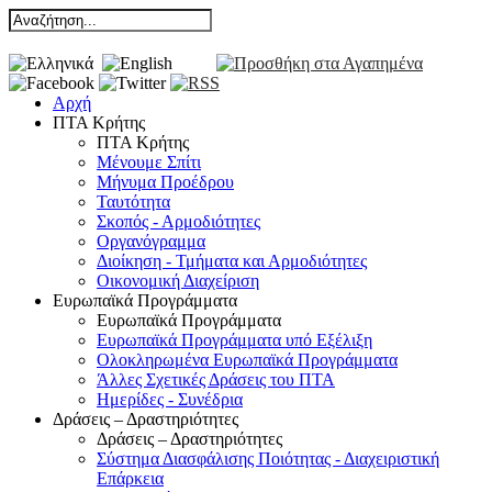
Αρχή
ΠΤΑ Κρήτης
ΠΤΑ Κρήτης
Μένουμε Σπίτι
Μήνυμα Προέδρου
Ταυτότητα
Σκοπός - Αρμοδιότητες
Οργανόγραμμα
Διοίκηση - Τμήματα και Αρμοδιότητες
Οικονομική Διαχείριση
Ευρωπαϊκά Προγράμματα
Ευρωπαϊκά Προγράμματα
Ευρωπαϊκά Προγράμματα υπό Εξέλιξη
Ολοκληρωμένα Ευρωπαϊκά Προγράμματα
Άλλες Σχετικές Δράσεις του ΠΤΑ
Ημερίδες - Συνέδρια
Δράσεις – Δραστηριότητες
Δράσεις – Δραστηριότητες
Σύστημα Διασφάλισης Ποιότητας - Διαχειριστική
Επάρκεια