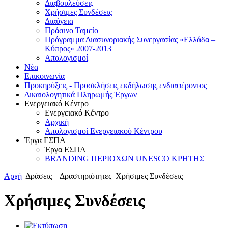
Διαβουλεύσεις
Χρήσιμες Συνδέσεις
Διαύγεια
Πράσινο Ταμείο
Πρόγραμμα Διασυνοριακής Συνεργασίας «Ελλάδα –
Κύπρος» 2007-2013
Aπολογισμοί
Νέα
Επικοινωνία
Προκηρύξεις - Προσκλήσεις εκδήλωσης ενδιαφέροντος
Δικαιολογητικά Πληρωμής Έργων
Ενεργειακό Κέντρο
Ενεργειακό Κέντρο
Αρχική
Απολογισμοί Ενεργειακού Κέντρου
Έργα ΕΣΠΑ
Έργα ΕΣΠΑ
BRANDING ΠΕΡΙΟΧΩΝ UNESCO ΚΡΗΤΗΣ
Αρχή
Δράσεις – Δραστηριότητες
Χρήσιμες Συνδέσεις
Χρήσιμες Συνδέσεις