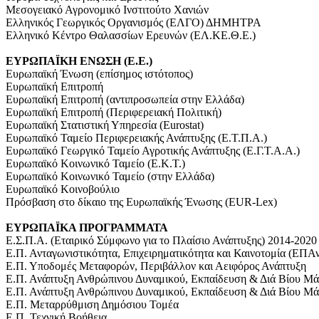
Μεσογειακό Αγρονομικό Ινστιτούτο Χανιών
Ελληνικός Γεωργικός Οργανισμός (ΕΛΓΟ) ΔΗΜΗΤΡΑ
Ελληνικό Κέντρο Θαλασσίων Ερευνών (ΕΛ.ΚΕ.Θ.Ε.)
ΕΥΡΩΠΑЇΚΗ ΕΝΩΣΗ (Ε.Ε.)
Ευρωπαϊκή Ένωση (επίσημος ιστότοπος)
Ευρωπαϊκή Επιτροπή
Ευρωπαϊκή Επιτροπή (αντιπροσωπεία στην Ελλάδα)
Ευρωπαϊκή Επιτροπή (Περιφερειακή Πολιτική)
Ευρωπαϊκή Στατιστική Υπηρεσία (Eurostat)
Ευρωπαϊκό Ταμείο Περιφερειακής Ανάπτυξης (Ε.Τ.Π.Α.)
Ευρωπαϊκό Γεωργικό Ταμείο Αγροτικής Ανάπτυξης (Ε.Γ.Τ.Α.Α.)
Ευρωπαϊκό Κοινωνικό Ταμείο (Ε.Κ.Τ.)
Ευρωπαϊκό Κοινωνικό Ταμείο (στην Ελλάδα)
Ευρωπαϊκό Κοινοβούλιο
Πρόσβαση στο δίκαιο της Ευρωπαϊκής Ένωσης (EUR-Lex)
ΕΥΡΩΠΑЇΚΑ ΠΡΟΓΡΑΜΜΑΤΑ
Ε.Σ.Π.Α. (Εταιρικό Σύμφωνο για το Πλαίσιο Ανάπτυξης) 2014-2020
Ε.Π. Ανταγωνιστικότητα, Επιχειρηματικότητα και Καινοτομία (ΕΠ
Ε.Π. Υποδομές Μεταφορών, Περιβάλλον και Αειφόρος Ανάπτυξη
Ε.Π. Ανάπτυξη Ανθρώπινου Δυναμικού, Εκπαίδευση & Διά Βίου Μά
Ε.Π. Ανάπτυξη Ανθρώπινου Δυναμικού, Εκπαίδευση & Διά Βίου Μά
Ε.Π. Μεταρρύθμιση Δημόσιου Τομέα
Ε.Π. Τεχνική Βοήθεια