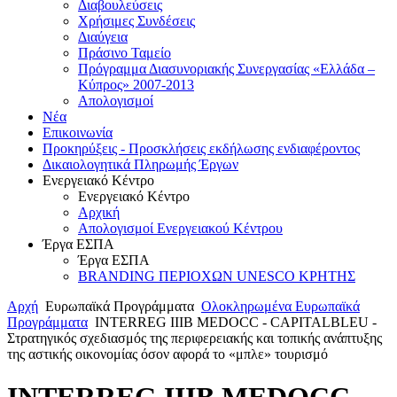
Διαβουλεύσεις
Χρήσιμες Συνδέσεις
Διαύγεια
Πράσινο Ταμείο
Πρόγραμμα Διασυνοριακής Συνεργασίας «Ελλάδα –
Κύπρος» 2007-2013
Aπολογισμοί
Νέα
Επικοινωνία
Προκηρύξεις - Προσκλήσεις εκδήλωσης ενδιαφέροντος
Δικαιολογητικά Πληρωμής Έργων
Ενεργειακό Κέντρο
Ενεργειακό Κέντρο
Αρχική
Απολογισμοί Ενεργειακού Κέντρου
Έργα ΕΣΠΑ
Έργα ΕΣΠΑ
BRANDING ΠΕΡΙΟΧΩΝ UNESCO ΚΡΗΤΗΣ
Αρχή
Ευρωπαϊκά Προγράμματα
Ολοκληρωμένα Ευρωπαϊκά
Προγράμματα
INTERREG IIIB MEDOCC - CAPITALBLEU -
Στρατηγικός σχεδιασμός της περιφερειακής και τοπικής ανάπτυξης
της αστικής οικονομίας όσον αφορά το «μπλε» τουρισμό