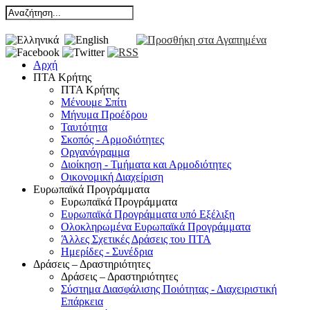
Αρχή
ΠΤΑ Κρήτης
ΠΤΑ Κρήτης
Μένουμε Σπίτι
Μήνυμα Προέδρου
Ταυτότητα
Σκοπός - Αρμοδιότητες
Οργανόγραμμα
Διοίκηση - Τμήματα και Αρμοδιότητες
Οικονομική Διαχείριση
Ευρωπαϊκά Προγράμματα
Ευρωπαϊκά Προγράμματα
Ευρωπαϊκά Προγράμματα υπό Εξέλιξη
Ολοκληρωμένα Ευρωπαϊκά Προγράμματα
Άλλες Σχετικές Δράσεις του ΠΤΑ
Ημερίδες - Συνέδρια
Δράσεις – Δραστηριότητες
Δράσεις – Δραστηριότητες
Σύστημα Διασφάλισης Ποιότητας - Διαχειριστική
Επάρκεια