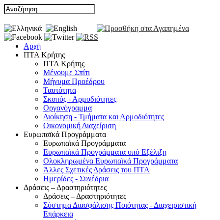
Αρχή
ΠΤΑ Κρήτης
ΠΤΑ Κρήτης
Μένουμε Σπίτι
Μήνυμα Προέδρου
Ταυτότητα
Σκοπός - Αρμοδιότητες
Οργανόγραμμα
Διοίκηση - Τμήματα και Αρμοδιότητες
Οικονομική Διαχείριση
Ευρωπαϊκά Προγράμματα
Ευρωπαϊκά Προγράμματα
Ευρωπαϊκά Προγράμματα υπό Εξέλιξη
Ολοκληρωμένα Ευρωπαϊκά Προγράμματα
Άλλες Σχετικές Δράσεις του ΠΤΑ
Ημερίδες - Συνέδρια
Δράσεις – Δραστηριότητες
Δράσεις – Δραστηριότητες
Σύστημα Διασφάλισης Ποιότητας - Διαχειριστική
Επάρκεια