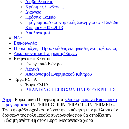
Διαβουλεύσεις
Χρήσιμες Συνδέσεις
Διαύγεια
Πράσινο Ταμείο
Πρόγραμμα Διασυνοριακής Συνεργασίας «Ελλάδα –
Κύπρος» 2007-2013
Aπολογισμοί
Νέα
Επικοινωνία
Προκηρύξεις - Προσκλήσεις εκδήλωσης ενδιαφέροντος
Δικαιολογητικά Πληρωμής Έργων
Ενεργειακό Κέντρο
Ενεργειακό Κέντρο
Αρχική
Απολογισμοί Ενεργειακού Κέντρου
Έργα ΕΣΠΑ
Έργα ΕΣΠΑ
BRANDING ΠΕΡΙΟΧΩΝ UNESCO ΚΡΗΤΗΣ
Αρχή
Ευρωπαϊκά Προγράμματα
Ολοκληρωμένα Ευρωπαϊκά
Προγράμματα
INTERREG IIΙ INTERACT - INTERMED -
Τοπική ομάδα σχεδιασμού για την εκπόνηση των μελλοντικών
δράσεων της πολυμερούς συνεργασίας που θα στηρίξει την
βιώσιμη ανάπτυξη στον Ευρώ-Μεσογειακό χώρο