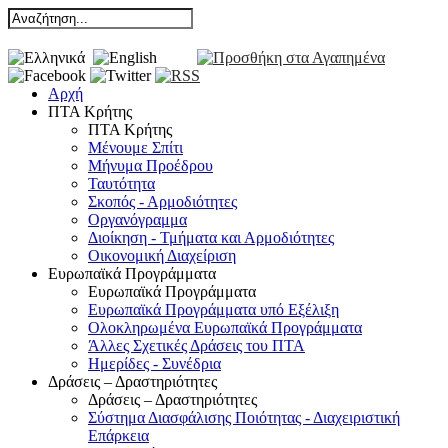
Αρχή
ΠΤΑ Κρήτης
ΠΤΑ Κρήτης
Μένουμε Σπίτι
Μήνυμα Προέδρου
Ταυτότητα
Σκοπός - Αρμοδιότητες
Οργανόγραμμα
Διοίκηση - Τμήματα και Αρμοδιότητες
Οικονομική Διαχείριση
Ευρωπαϊκά Προγράμματα
Ευρωπαϊκά Προγράμματα
Ευρωπαϊκά Προγράμματα υπό Εξέλιξη
Ολοκληρωμένα Ευρωπαϊκά Προγράμματα
Άλλες Σχετικές Δράσεις του ΠΤΑ
Ημερίδες - Συνέδρια
Δράσεις – Δραστηριότητες
Δράσεις – Δραστηριότητες
Σύστημα Διασφάλισης Ποιότητας - Διαχειριστική
Επάρκεια