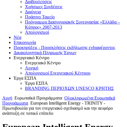
Διαβουλεύσεις
Χρήσιμες Συνδέσεις
Διαύγεια
Πράσινο Ταμείο
Πρόγραμμα Διασυνοριακής Συνεργασίας «Ελλάδα –
Κύπρος» 2007-2013
Aπολογισμοί
Νέα
Επικοινωνία
Προκηρύξεις - Προσκλήσεις εκδήλωσης ενδιαφέροντος
Δικαιολογητικά Πληρωμής Έργων
Ενεργειακό Κέντρο
Ενεργειακό Κέντρο
Αρχική
Απολογισμοί Ενεργειακού Κέντρου
Έργα ΕΣΠΑ
Έργα ΕΣΠΑ
BRANDING ΠΕΡΙΟΧΩΝ UNESCO ΚΡΗΤΗΣ
Αρχή
Ευρωπαϊκά Προγράμματα
Ολοκληρωμένα Ευρωπαϊκά
Προγράμματα
European Intelligent Energy - TRINITY -
Πρωτοβουλία για τον ενεργειακό σχεδιασμό και την αειφόρο
ανάπτυξη σε τοπικό επίπεδο