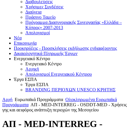
Διαβουλεύσεις
Χρήσιμες Συνδέσεις
Διαύγεια
Πράσινο Ταμείο
Πρόγραμμα Διασυνοριακής Συνεργασίας «Ελλάδα –
Κύπρος» 2007-2013
Aπολογισμοί
Νέα
Επικοινωνία
Προκηρύξεις - Προσκλήσεις εκδήλωσης ενδιαφέροντος
Δικαιολογητικά Πληρωμής Έργων
Ενεργειακό Κέντρο
Ενεργειακό Κέντρο
Αρχική
Απολογισμοί Ενεργειακού Κέντρου
Έργα ΕΣΠΑ
Έργα ΕΣΠΑ
BRANDING ΠΕΡΙΟΧΩΝ UNESCO ΚΡΗΤΗΣ
Αρχή
Ευρωπαϊκά Προγράμματα
Ολοκληρωμένα Ευρωπαϊκά
Προγράμματα
ΑΠ - MED-INTERREG - OSDDT-MED - Χρήσεις
γης και αειφόρος ανάπτυξη περιοχών της Μεσογείου
ΑΠ - MED-INTERREG -