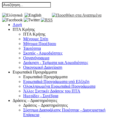
Αρχή
ΠΤΑ Κρήτης
ΠΤΑ Κρήτης
Μένουμε Σπίτι
Μήνυμα Προέδρου
Ταυτότητα
Σκοπός - Αρμοδιότητες
Οργανόγραμμα
Διοίκηση - Τμήματα και Αρμοδιότητες
Οικονομική Διαχείριση
Ευρωπαϊκά Προγράμματα
Ευρωπαϊκά Προγράμματα
Ευρωπαϊκά Προγράμματα υπό Εξέλιξη
Ολοκληρωμένα Ευρωπαϊκά Προγράμματα
Άλλες Σχετικές Δράσεις του ΠΤΑ
Ημερίδες - Συνέδρια
Δράσεις – Δραστηριότητες
Δράσεις – Δραστηριότητες
Σύστημα Διασφάλισης Ποιότητας - Διαχειριστική
Επάρκεια