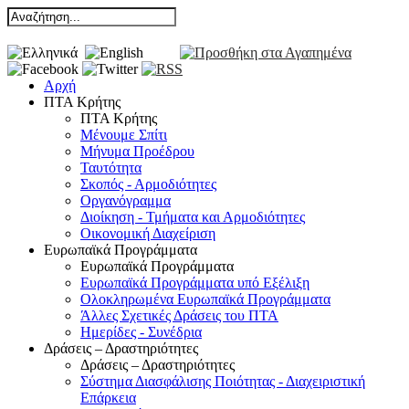
Αρχή
ΠΤΑ Κρήτης
ΠΤΑ Κρήτης
Μένουμε Σπίτι
Μήνυμα Προέδρου
Ταυτότητα
Σκοπός - Αρμοδιότητες
Οργανόγραμμα
Διοίκηση - Τμήματα και Αρμοδιότητες
Οικονομική Διαχείριση
Ευρωπαϊκά Προγράμματα
Ευρωπαϊκά Προγράμματα
Ευρωπαϊκά Προγράμματα υπό Εξέλιξη
Ολοκληρωμένα Ευρωπαϊκά Προγράμματα
Άλλες Σχετικές Δράσεις του ΠΤΑ
Ημερίδες - Συνέδρια
Δράσεις – Δραστηριότητες
Δράσεις – Δραστηριότητες
Σύστημα Διασφάλισης Ποιότητας - Διαχειριστική
Επάρκεια