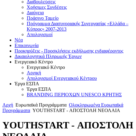
Διαβουλεύσεις
Χρήσιμες Συνδέσεις
Διαύγεια
Πράσινο Ταμείο
Πρόγραμμα Διασυνοριακής Συνεργασίας «Ελλάδα –
Κύπρος» 2007-2013
Aπολογισμοί
Νέα
Επικοινωνία
Προκηρύξεις - Προσκλήσεις εκδήλωσης ενδιαφέροντος
Δικαιολογητικά Πληρωμής Έργων
Ενεργειακό Κέντρο
Ενεργειακό Κέντρο
Αρχική
Απολογισμοί Ενεργειακού Κέντρου
Έργα ΕΣΠΑ
Έργα ΕΣΠΑ
BRANDING ΠΕΡΙΟΧΩΝ UNESCO ΚΡΗΤΗΣ
Αρχή
Ευρωπαϊκά Προγράμματα
Ολοκληρωμένα Ευρωπαϊκά
Προγράμματα
YOUTHSTART - ΑΠΟΣΤΟΛΗ ΝΕΟΛΑΙΑ
YOUTHSTART - ΑΠΟΣΤΟΛΗ