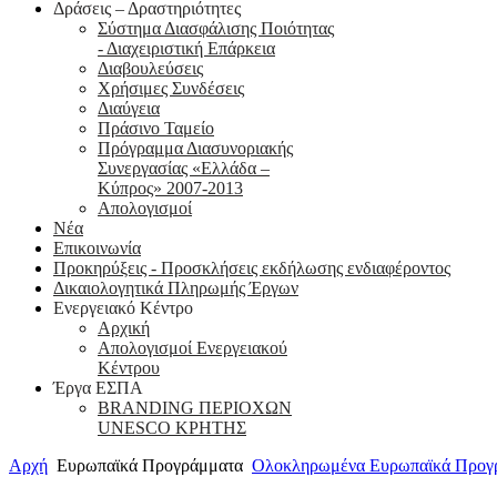
Δράσεις – Δραστηριότητες
Σύστημα Διασφάλισης Ποιότητας
- Διαχειριστική Επάρκεια
Διαβουλεύσεις
Χρήσιμες Συνδέσεις
Διαύγεια
Πράσινο Ταμείο
Πρόγραμμα Διασυνοριακής
Συνεργασίας «Ελλάδα –
Κύπρος» 2007-2013
Aπολογισμοί
Νέα
Επικοινωνία
Προκηρύξεις - Προσκλήσεις εκδήλωσης ενδιαφέροντος
Δικαιολογητικά Πληρωμής Έργων
Ενεργειακό Κέντρο
Αρχική
Απολογισμοί Ενεργειακού
Κέντρου
Έργα ΕΣΠΑ
BRANDING ΠΕΡΙΟΧΩΝ
UNESCO ΚΡΗΤΗΣ
Αρχή
Ευρωπαϊκά Προγράμματα
Ολοκληρωμένα Ευρωπαϊκά Προγ