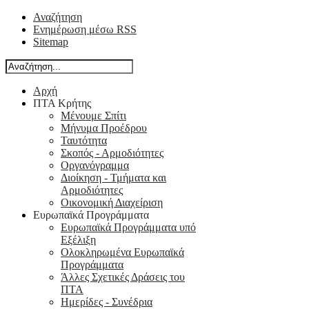
Αναζήτηση
Ενημέρωση μέσω RSS
Sitemap
Αρχή
ΠΤΑ Κρήτης
Μένουμε Σπίτι
Μήνυμα Προέδρου
Ταυτότητα
Σκοπός - Αρμοδιότητες
Οργανόγραμμα
Διοίκηση - Τμήματα και
Αρμοδιότητες
Οικονομική Διαχείριση
Ευρωπαϊκά Προγράμματα
Ευρωπαϊκά Προγράμματα υπό
Εξέλιξη
Ολοκληρωμένα Ευρωπαϊκά
Προγράμματα
Άλλες Σχετικές Δράσεις του
ΠΤΑ
Ημερίδες - Συνέδρια