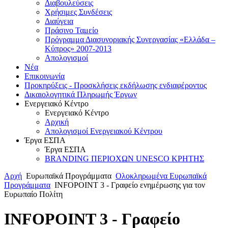
Διαβουλεύσεις
Χρήσιμες Συνδέσεις
Διαύγεια
Πράσινο Ταμείο
Πρόγραμμα Διασυνοριακής Συνεργασίας «Ελλάδα –
Κύπρος» 2007-2013
Aπολογισμοί
Νέα
Επικοινωνία
Προκηρύξεις - Προσκλήσεις εκδήλωσης ενδιαφέροντος
Δικαιολογητικά Πληρωμής Έργων
Ενεργειακό Κέντρο
Ενεργειακό Κέντρο
Αρχική
Απολογισμοί Ενεργειακού Κέντρου
Έργα ΕΣΠΑ
Έργα ΕΣΠΑ
BRANDING ΠΕΡΙΟΧΩΝ UNESCO ΚΡΗΤΗΣ
Αρχή
Ευρωπαϊκά Προγράμματα
Ολοκληρωμένα Ευρωπαϊκά
Προγράμματα
ΙΝFOPOINT 3 - Γραφείο ενημέρωσης για τον
Ευρωπαίο Πολίτη
ΙΝFOPOINT 3 - Γραφείο