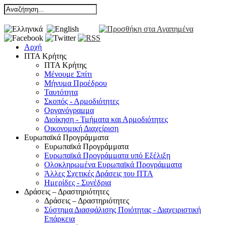
Αρχή
ΠΤΑ Κρήτης
ΠΤΑ Κρήτης
Μένουμε Σπίτι
Μήνυμα Προέδρου
Ταυτότητα
Σκοπός - Αρμοδιότητες
Οργανόγραμμα
Διοίκηση - Τμήματα και Αρμοδιότητες
Οικονομική Διαχείριση
Ευρωπαϊκά Προγράμματα
Ευρωπαϊκά Προγράμματα
Ευρωπαϊκά Προγράμματα υπό Εξέλιξη
Ολοκληρωμένα Ευρωπαϊκά Προγράμματα
Άλλες Σχετικές Δράσεις του ΠΤΑ
Ημερίδες - Συνέδρια
Δράσεις – Δραστηριότητες
Δράσεις – Δραστηριότητες
Σύστημα Διασφάλισης Ποιότητας - Διαχειριστική
Επάρκεια