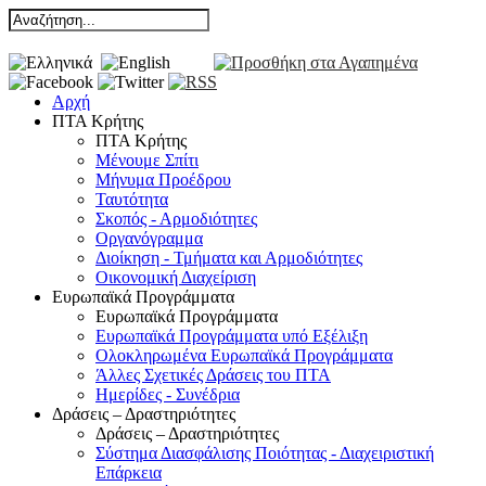
Αρχή
ΠΤΑ Κρήτης
ΠΤΑ Κρήτης
Μένουμε Σπίτι
Μήνυμα Προέδρου
Ταυτότητα
Σκοπός - Αρμοδιότητες
Οργανόγραμμα
Διοίκηση - Τμήματα και Αρμοδιότητες
Οικονομική Διαχείριση
Ευρωπαϊκά Προγράμματα
Ευρωπαϊκά Προγράμματα
Ευρωπαϊκά Προγράμματα υπό Εξέλιξη
Ολοκληρωμένα Ευρωπαϊκά Προγράμματα
Άλλες Σχετικές Δράσεις του ΠΤΑ
Ημερίδες - Συνέδρια
Δράσεις – Δραστηριότητες
Δράσεις – Δραστηριότητες
Σύστημα Διασφάλισης Ποιότητας - Διαχειριστική
Επάρκεια