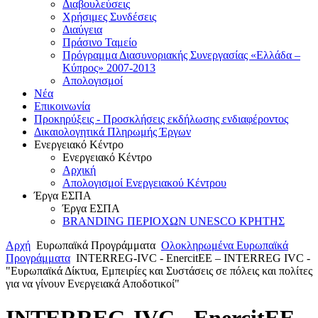
Διαβουλεύσεις
Χρήσιμες Συνδέσεις
Διαύγεια
Πράσινο Ταμείο
Πρόγραμμα Διασυνοριακής Συνεργασίας «Ελλάδα –
Κύπρος» 2007-2013
Aπολογισμοί
Νέα
Επικοινωνία
Προκηρύξεις - Προσκλήσεις εκδήλωσης ενδιαφέροντος
Δικαιολογητικά Πληρωμής Έργων
Ενεργειακό Κέντρο
Ενεργειακό Κέντρο
Αρχική
Απολογισμοί Ενεργειακού Κέντρου
Έργα ΕΣΠΑ
Έργα ΕΣΠΑ
BRANDING ΠΕΡΙΟΧΩΝ UNESCO ΚΡΗΤΗΣ
Αρχή
Ευρωπαϊκά Προγράμματα
Ολοκληρωμένα Ευρωπαϊκά
Προγράμματα
INTERREG-IVC - EnercitEE – INTERREG IVC -
"Ευρωπαϊκά Δίκτυα, Εμπειρίες και Συστάσεις σε πόλεις και πολίτες
για να γίνουν Ενεργειακά Αποδοτικοί"